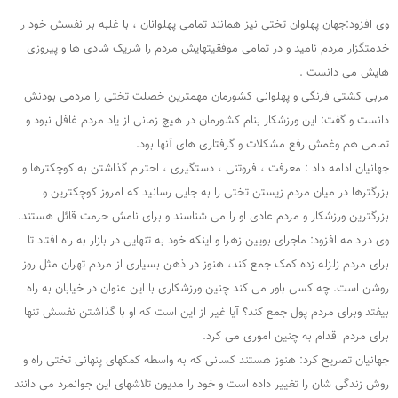
وی افزود:جهان پهلوان تختی نیز همانند تمامی پهلوانان ، با غلبه بر نفسش خود را
خدمتگزار مردم نامید و در تمامی موفقیتهایش مردم را شریک شادی ها و پیروزی
هایش می دانست .
مربی کشتی فرنگی و پهلوانی کشورمان مهمترین خصلت تختی را مردمی بودنش
دانست و گفت: این ورزشکار بنام کشورمان در هیچ زمانی از یاد مردم غافل نبود و
تمامی هم وغمش رفع مشکلات و گرفتاری های آنها بود.
جهانیان ادامه داد : معرفت ، فروتنی ، دستگیری ، احترام گذاشتن به کوچکترها و
بزرگترها در میان مردم زیستن تختی را به جایی رسانید که امروز کوچکترین و
بزرگترین ورزشکار و مردم عادی او را می شناسند و برای نامش حرمت قائل هستند.
وی درادامه افزود: ماجرای بویین زهرا و اینکه خود به تنهایی در بازار به راه افتاد تا
برای مردم زلزله زده کمک جمع کند، هنوز در ذهن بسیاری از مردم تهران مثل روز
روشن است. چه کسی باور می کند چنین ورزشکاری با این عنوان در خیابان به راه
بیفتد وبرای مردم پول جمع کند؟ آیا غیر از این است که او با گذاشتن نفسش تنها
برای مردم اقدام به چنین اموری می کرد.
جهانیان تصریح کرد: هنوز هستند کسانی که به واسطه کمکهای پنهانی تختی راه و
روش زندگی شان را تغییر داده است و خود را مدیون تلاشهای این جوانمرد می دانند