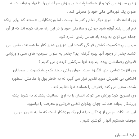
زندی مبارزه می کرد و از همانجا پایه های ورزش حرفه ای را بنا نهاد و توانست به
عنوان یک قهرمانی ملی خود را معرفی کند .
وی ادامه داد : امروز دیگر تختی کنار ما نیست، اما ورزشکارانی هستند که برای اینکه
نام ایران بلند آوازه شود جوانی و سلامتی خود را در این راه صرف کرده اند که از آن
جمله می توان به زنده یاد عباس زندی اشاره کرد.
مربی و پیشکسوت کشتی فرنگی گفت: این عزیزان هنوز کنار ما هستند، نفس می
کشند چقدر از وجود آنها بهره گرفته ایم؟ چقدر به عنوان سرمایه های ملی و ورزشی
قدردان زحماتشان بوده ایم وبه آنها سرکشی کرده و می کنیم ؟
وی افزود: تمامی اینها انگیزه است. جوان وقتی ببیند یک پیشکسوت با سجایای
اخلاقی بی نظیرش مورد تقدیر قرار می گیرد نه به خاطر پول یا مقامش اسطوره
شده، سعی می کند رفتارش را همانند آنها تنظیم کند .
وی تصریح کرد: ورزش می تواند انسان را به اوج انسانیت بکشاند به شرط اینکه
ورزشکار بتواند همانند جهان پهلوان تختی فروتنی و معرفت را بیاموزد.
این ها نکات مهمی از زندگی حرفه ای یک ورزشکار است که ما به عنوان مربی
موظف هستیم آنها را گوشزد کنیم .
داود قاسمیان