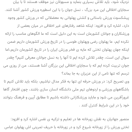
نزدیک شود، باید تلاش بسیاری بنماید و مسوولان نیز موظف هستند تا با بیان
سجایای اخلاقی این مرد بزرگ ، نسل جوان را با این اسطوره ورزش کشور آشنا کنند.
پیشکسوت ورزش باستانی و کشتی پهلوانی به معضلاتی که در ورزش کشور وجود
دارد، اشاره کرد و افزود: اینکه شاهد رفتارهای غیر اخلاقی در میان بعضی از
ورزشکاران و جوانان کشورمان است به این دلیل است که ما الگوهای مناسب را ارائه
نکرده ایم، ما پهلوان رضی وپهلوان طوسی را در تاریخ ورزش کشورمان داریم ضمن
اینکه جهان پهلوان تختی که مایه ی فخر ورزش ایران را در تاریخ کشورمان داریم،اما
سوال این است، چقدر تلاش کرده ایم تا آنها را به نسل جوانان معرفی کنیم؟ چقدر
جوان تربیت کرده ایم که با سجایای اخلاقی این بزرگان آشنا هستند، من از روزی می
ترسم که تنها نامی از این عزیزان به جا بماند؟
وی تصریح کرد: در ورزش حرفه ای تنها به فکر مدال نباشیم، بلکه باید تلاش کنیم تا
باشگاههای ورزشی و اردوهای تیم ملی دانشگاه انسان سازی باشند، چون افتخار گاها
غرورآفرین می شود و ماباید ورزشکارانی داشته باشیم تا مطابق آیین و فرهنگ بتوانند
خود را در این شرایط کنترل کنند .
منصور جهانیان به نقش زورخانه ها در تعلیم و تزکیه ی نفس اشاره کرد و افزود:
تختی ورزش را از زورخانه شروع کرد و در زورخانه با حریف تمرینی اش پهلوان عباس