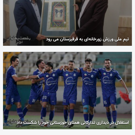
تیم ملی ورزش زورخانه‌ای به قرقیزستان می رود
استقلال در دیداری تدارکاتی همتای خوزستانی خود را شکست داد