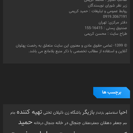
زیر نظر شورای نویسندگان
روابط عمومی و تبلیغات : حمید کریمی
0919.3067191
دفتر مرکزی: تهران
صندوق پستی : 16415-155
طراح سایت : محسن کریمی
© 1399- تمامی حقوق مادی و معنوی این سایت متعلق به رخصت پهلوان
آنلاین و استفاده از مطالب تخصصی با ذکر منبع بلامانع می باشد.
برچسب ها
تهیه کننده
احیا
بازیگر
باشگاه زن ذلیلان
تختی
بارانداز
جام
اسلامشهر
حمید
جنجال در خانه
جعفر دهقان
جنجال درخانه
جم
جعفردهقان