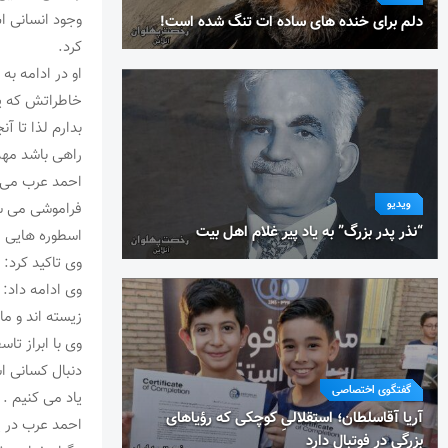
وجود انسانی ا
دلم برای خنده های ساده ات تنگ شده است!
کرد.
او در ادامه به
خاطراتش که پ
بدارم لذا تا 
راهی باشد مهم
احمد عرب می گ
ویدیو
فراموشی می سپا
“نذر پدر بزرگ” به یاد پیر غلام اهل بیت
اسطوره هایی م
وی تاکید کرد: 
وی ادامه داد: 
زیسته اند و ما
وی با ابراز تا
دنبال کسانی اس
گفتگوی اختصاصی
یاد می کنیم .
آریا آقاسلطان؛ استقلالیِ کوچکی که رؤیاهای
بزرگی در فوتبال دارد