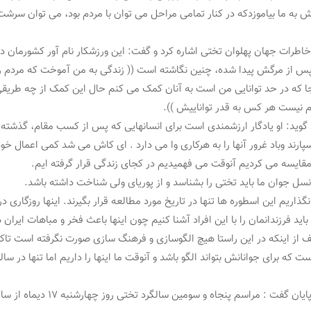
ش به ما بیاموزدکه در کنار تمامی مراحل می توان با مردم بود، می توان سرشت
 خاطرات جهان پهلوان تختی اشاره کرد و گفت: این ورزشکار نام آور کشورمان د
س از مرگش پیدا شده، چنین نگاشته است (( زندگی به من آموخت که مردم 
آنجا که در حد توانایی من است به آنان کمک می کنم حال این کمک از چه طریقی
 نیست هر کس به قدر تواناییش )).
وید: او یادگار ارزشمندی است برای انسانهایی که پس از کسب مقام، گذشته 
رند وباد غرور آنها را به هرکاری وا می دارد . ای کاش می شد کمی اعمال خود 
قایسه می کردیم آنوقت می فهمیدیم در کجای زندگی قرار گرفته ایم.
نسل جوان ما باید تختی را بشناسد و از پوریای ولی شناخت داشته باشد.
نگذاریم این اسطوره ها تنها در تاریخ مورد مطالعه قرار بگیرند. اینها روزگاری در
 باید فرزندانمان را با این افراد آشنا کنیم چون اینها باعث فخر و مباهات ایران 
سف از اینکه در این راستا هیچ الگوسازی و فرهنگ سازی صورت نگرفته است تاکید
ت که برای جوانانش بتواند الگو باشد و آنوقت ما اینها را داریم اما تنها در سالر