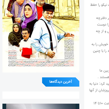
 نیکو را حفظ
ر دفترچه
را دوست
 و از چه
خویش را به
را با چنین
بین ما
هستند .
آخرین دیدگاه‌ها
 کرد: دنیا به
وزشان از آنها
احمد عرب در پایان گفت : مراسم پنجاه و سومین سالگرد تختی روز چهارشنبه ۱۷ دیماه از ساعت ۱۰تا ۱۴