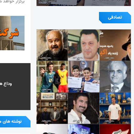
برگزار خواهد ش
تصادفی
وداع ه
نوشته های م