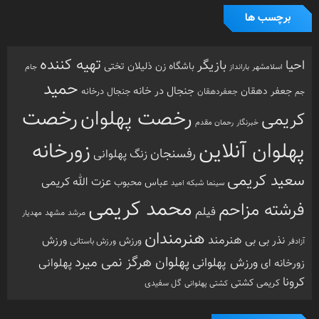
برچسب ها
تهیه کننده
احیا
بازیگر
باشگاه زن ذلیلان
تختی
بارانداز
جام
اسلامشهر
حمید
جنجال در خانه
جعفر دهقان
جنجال درخانه
جم
جعفردهقان
رخصت
رخصت پهلوان
کریمی
خبرنگار
رحمان مقدم
پهلوان آنلاین
زورخانه
رفسنجان
زنگ پهلوانی
سعید کریمی
عزت الله کریمی
عباس محبوب
سینما
شبکه امید
محمد کریمی
فرشته مزاحم
فیلم
مرشد
مشهد
مهدیار
هنرمندان
هنرمند
ورزش
نذر بی بی
ورزش
ورزش باستانی
آزادفر
پهلوان هرگز نمی میرد
ورزش پهلوانی
زورخانه ای
پهلوانی
کرونا
کشتی
کریمی
گل سفیدی
کشتی پهلوانی