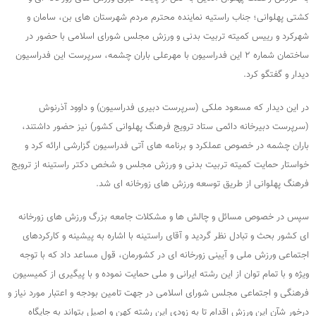
کشتی پهلوانی؛ جناب راستیه نماینده محترم مردم شهرستان های بن، سامان و
شهرکرد و رییس کمیته تربیت بدنی و ورزش مجلس شورای اسلامی با حضور در
ساختمان شماره ۲ این فدراسیون با مهرعلی باران چشمه، سرپرست این فدراسیون
دیدار و گفتگو کرد.
در این دیدار که مسعود ملکی (سرپرست دبیری فدراسیون) و داوود آذرنوش
(سرپرست دبیرخانه دائمی ستاد ترویج فرهنگ پهلوانی کشور) نیز حضور داشتند،
باران چشمه در خصوص عملکرد و برنامه های آتی فدراسیون گزارشی ارائه کرد و
خواستار حمایت کمیته تربیت بدنی و ورزش مجلس و شخص دکتر راستینه از ترویج
فرهنگ پهلوانی از طریق توسعه ورزش های زورخانه ای شد.
سپس در خصوص مسائل و چالش ها و مشکلات جامعه بزرگ ورزش های زورخانه
ای کشور بحث و تبادل نظر گردید و آقای راستینه با اشاره به پیشینه و کارکردهای
اجتماعی ورزش ملی و آیینی زورخانه ای در کشورمان، قول مساعد داد که با توجه
ویژه و با تمام توان از این رشته ایرانی و ملی حمایت نموده و با پیگیری از کمیسیون
فرهنگی و اجتماعی مجلس شورای اسلامی در جهت تامین بودجه و اعتبار مورد نیاز و
درخور شآن این ورزش اقدام تا به زودی این رشته کهن و اصیل بتواند به جایگاه