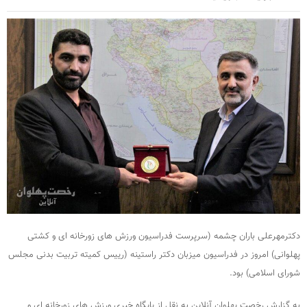
دکترمهرعلی باران چشمه (سرپرست فدراسیون ورزش های زورخانه ای و کشتی
پهلوانی) امروز در فدراسیون میزبان دکتر راستینه (رییس کمیته تربیت بدنی مجلس
شورای اسلامی) بود.
به گزارش رخصت پهلوان آنلاین به نقل از پایگاه خبری ورزش های زورخانه ای و