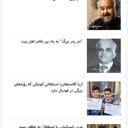
“نذر پدر بزرگ” به یاد پیر غلام اهل بیت
آریا آقاسلطان؛ استقلالیِ کوچکی که رؤیاهای
بزرگی در فوتبال دارد
مربی اسپانیایی با استقلال به توافق رسید