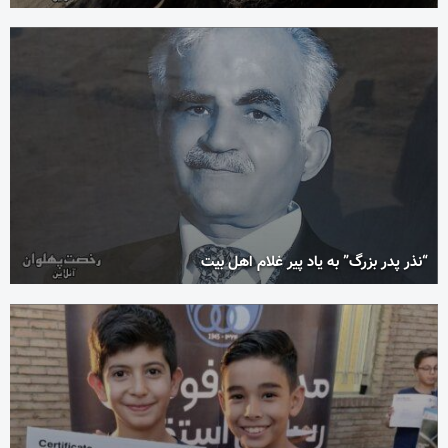
“نذر پدر بزرگ” به یاد پیر غلام اهل بیت