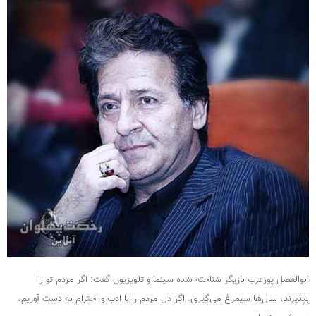
ابوالفضل پورعرب بازیگر شناخته شده سینما و تلویزیون گفت: اگر مردم تو را
بپذیرند، سال‌ها سیمرغ می‌گیری. اگر دل مردم را با ادب و احترام به دست آوریم،