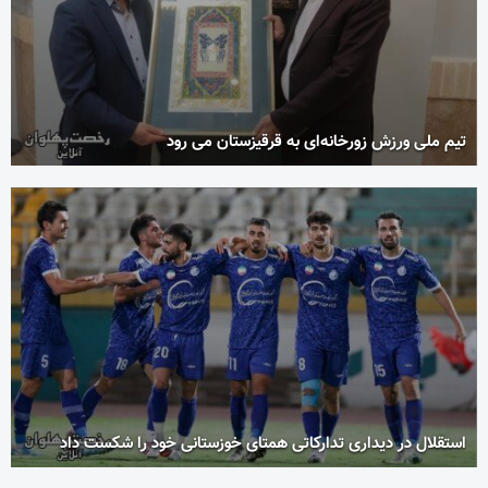
تیم ملی ورزش زورخانه‌ای به قرقیزستان می رود
استقلال در دیداری تدارکاتی همتای خوزستانی خود را شکست داد