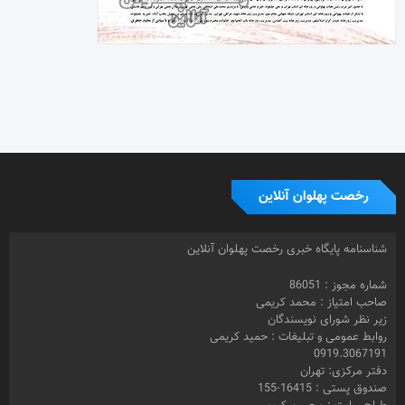
رخصت پهلوان آنلاین
شناسنامه پایگاه خبری رخصت پهلوان آنلاین
شماره مجوز : 86051
صاحب امتیاز : محمد کریمی
زیر نظر شورای نویسندگان
روابط عمومی و تبلیغات : حمید کریمی
0919.3067191
دفتر مرکزی: تهران
صندوق پستی : 16415-155