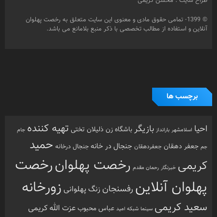
طراح سایت : محسن کریمی
© 1399- تمامی حقوق مادی و معنوی این سایت متعلق به رخصت پهلوان
آنلاین و استفاده از مطالب تخصصی با ذکر منبع بلامانع می باشد.
برچسب ها
تهیه کننده
احیا
بازیگر
باشگاه زن ذلیلان
تختی
بارانداز
جام
اسلامشهر
حمید
جنجال در خانه
جعفر دهقان
جنجال درخانه
جم
جعفردهقان
رخصت
رخصت پهلوان
کریمی
خبرنگار
رحمان مقدم
پهلوان آنلاین
زورخانه
رفسنجان
زنگ پهلوانی
سعید کریمی
عزت الله کریمی
عباس محبوب
سینما
شبکه امید