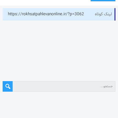
لینک کوتاه
https://rokhsatpahlevanonline.ir/?p=3062
نوشته‌های تازه
چرا جامعه همچنان به “روزنامه نگار” نیاز دارد؟
تیم ملی ورزش زورخانه‌ای به قرقیزستان می رود
استقلال در دیداری تدارکاتی همتای خوزستانی خود را شکست داد