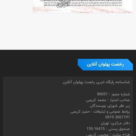
شناسنامه پایگاه خبری رخصت پهلوان آنلاین
شماره مجوز : 86051
صاحب امتیاز : محمد کریمی
زیر نظر شورای نویسندگان
روابط عمومی و تبلیغات : حمید کریمی
0919.3067191
دفتر مرکزی: تهران
صندوق پستی : 16415-155
طراح سایت : محسن کریمی
© 1399- تمامی حقوق مادی و معنوی این سایت متعلق به رخصت پهلوان
آنلاین و استفاده از مطالب تخصصی با ذکر منبع بلامانع می باشد.
برچسب ها
تهیه کننده