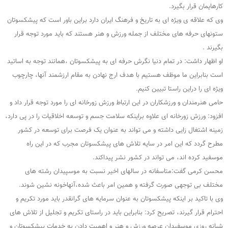
کارهایمان قرار بگیرد.
وی که علاقه ی ویژه ای به تاریخ و فرهنگ ایران دارد براین باور است که پیشکسوتان
ستونهای حرفه های مختلف از جمله ورزش و هنر هستند که باید مورد توجه قرار
بگیرند .
او اظهار داشت: در تمام دنیا نگرش حرفه ای به پیشکسوتان ،همانند توجه به اساتید
است بنابراین ما موظف هستیم با هدف ارج نهادن به مقام ارزشمند آنها، چارچوب
ویژه ای را دراین راستا تبیین کنیم.
حامی هنرمندان و ورزشکاران در این ارتباط ورزش زورخانه ای را مورد توجه قرار داد و
افزود: ورزش زورخانه ای علاوه براینکه سلامت جسم و توسعه اخلاقیات را در پی دارد،
زمینه اشتغال زایی داشته و می تواند به عنوان یک فرصت برای توسعه در کشور
مطرح گردد که این امر در سایه تلاش های پیشکسوتان مجرب که در این راه
موسفید کرده اند، می تواند در کشور نشر پیداکند.
محسن کرمی گفت:متاسفانه در سالهای اخیر نسبت به موسپیدان رشته های
مختلف بی توجهی صورت گرفته و همین امر باعث شده،آنهاخونه نشین شوند.
وی با تاکید بر اینکه پیشکسوتان به عنوان سرمایه های گرانقدر باید مورد تکریم و
احترام قرار گیرند، تصریح کرد: بنابراین باید در راستای تکریم و تجلیل از تلاش های
شبانه روزی موسفیدان عرصه ورزش و هنر و اهمیت دادن به خدمات پیشکسوتان و