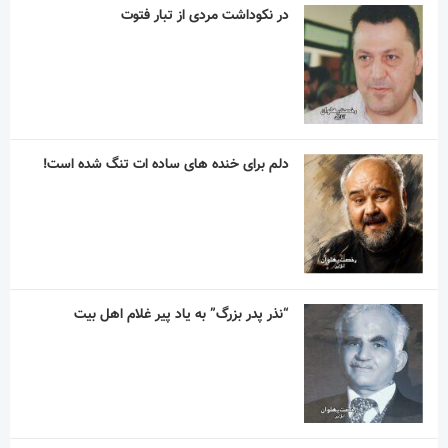
“نذر پدر بزرگ” به یاد پیر غلام اهل بیت
آریا آقاسلطان؛ استقلالیِ کوچکی که رؤیاهای
بزرگی در فوتبال دارد
مربی اسپانیایی با استقلال به توافق رسید