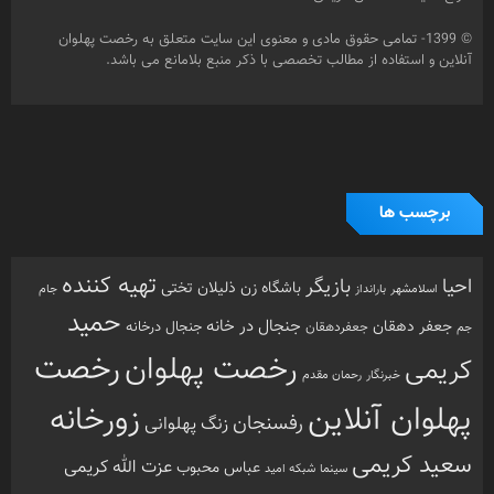
احیا
بازیگر
باشگاه زن ذلیلان
تختی
بارانداز
جام
اسلامشهر
حمید
جنجال در خانه
جعفر دهقان
جنجال درخانه
جم
جعفردهقان
رخصت
رخصت پهلوان
کریمی
خبرنگار
رحمان مقدم
پهلوان آنلاین
زورخانه
رفسنجان
زنگ پهلوانی
سعید کریمی
عزت الله کریمی
عباس محبوب
سینما
شبکه امید
محمد کریمی
فرشته مزاحم
فیلم
مرشد
مشهد
مهدیار
هنرمندان
هنرمند
ورزش
نذر بی بی
ورزش
ورزش باستانی
آزادفر
پهلوان هرگز نمی میرد
ورزش پهلوانی
زورخانه ای
پهلوانی
کرونا
کشتی
کریمی
گل سفیدی
کشتی پهلوانی
دسته بندی ها
اینفوگرافی