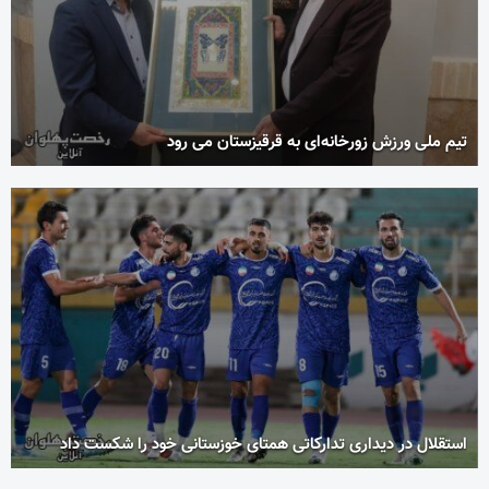
تیم ملی ورزش زورخانه‌ای به قرقیزستان می رود
استقلال در دیداری تدارکاتی همتای خوزستانی خود را شکست داد