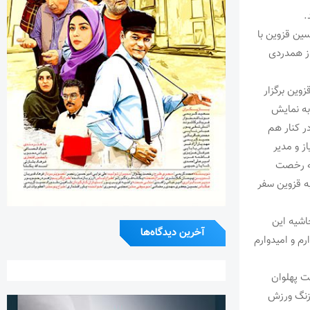
.
ین قزوین با
ز همدردی
قع در استان قزوین برگزار
به نمایش
ر کنار هم
ز و مدیر
یه رخصت
به قزوین سفر
اشیه این
آخرین دیدگاه‌ها
م و امیدوارم
۱ به پایان رسید. رخصت پهلوان
زنگ ورزش