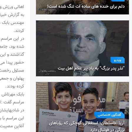
دلم برای خنده های ساده ات تنگ شده است!
اهالی ورزش و 
به گزارش خبرن
مهندس بابک م
کردند.
شده بود، جامع
گذاشتند و این
ویدیو
حضور پیدا می‌
“نذر پدر بزرگ” به یاد پیر غلام اهل بیت
مسئول رخصت پ
پهلوان و جمعی 
کرده بودند.
بابک مهرتاش ف
مراسم گفت :از 
در شادیهایشان
گفتگوی اختصاصی
آریا آقاسلطان؛ استقلالیِ کوچکی که رؤیاهای
آنلاین مصیبت 
بزرگی در فوتبال دارد