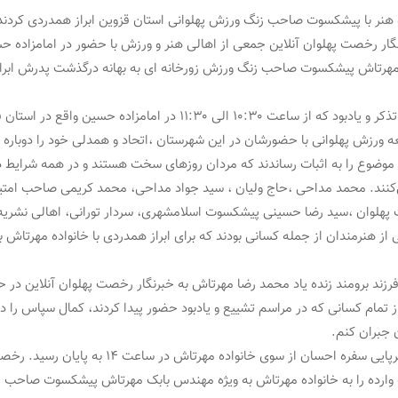
هنر با پیشکسوت صاحب زنگ ورزش پهلوانی استان قزوین ابراز همدردی کردند
گار رخصت پهلوان آنلاین جمعی از اهالی هنر و ورزش با حضور در امامزاده حس
هرتاش پیشکسوت صاحب زنگ ورزش زورخانه ای به بهانه درگذشت پدرش ابرا
در این مراسم تذکر و یادبود که از ساعت ۱۰:۳۰ الی ۱۱:۳۰ در امامزاده حسین وا
ه ورزش پهلوانی با حضورشان در این شهرستان ،اتحاد و همدلی خود را دوباره 
 موضوع را به اثبات رساندند که مردان روزهای سخت هستند و در همه شرایط د
کنند. محمد مداحی ،حاج ولیان ، سید جواد مداحی، محمد کریمی صاحب امتیا
هلوان ،سید رضا حسینی پیشکسوت اسلامشهری، سردار تورانی، اهالی نشر
از هنرمندان از جمله کسانی بودند که برای ابراز همدردی با خانواده مهرتاش 
رزند برومند زنده یاد محمد رضا مهرتاش به خبرنگار رخصت پهلوان آنلاین در ح
تمام کسانی که در مراسم تشییع و یادبود حضور پیدا کردند، کمال سپاس را دار
 جبران کنم.
این مراسم با برپایی سفره احسان از سوی خانواده مهرتاش در ساعت ۴
وارده را به خانواده مهرتاش به ویژه مهندس بابک مهرتاش پیشکسوت صاحب 