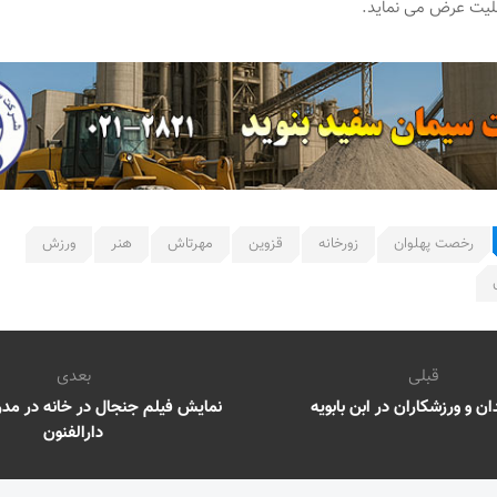
لیت عرض می نماید.
رخصت پهلوان
زورخانه
قزوین
مهرتاش
هنر
ورزش
قبلی
بعدی
ن و ورزشکاران در ابن بابویه
نمایش فیلم جنجال در خانه در مد
دارالفنون