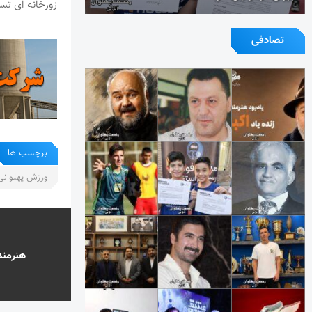
زورخانه ای تس
تصادفی
برچسب ها
ورزش پهلوانی
هنرمندا