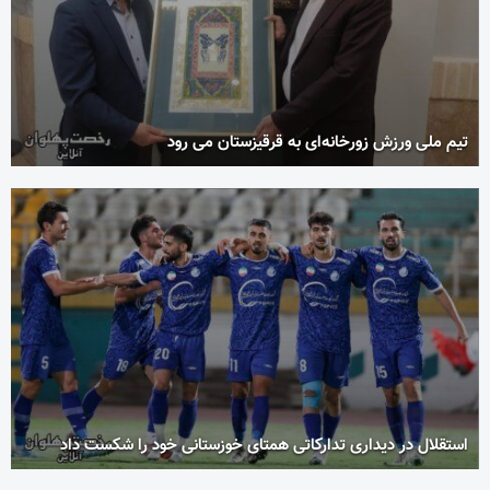
تیم ملی ورزش زورخانه‌ای به قرقیزستان می رود
استقلال در دیداری تدارکاتی همتای خوزستانی خود را شکست داد