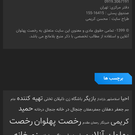
0919.3067191
دفتر مرکزی: تهران
صندوق پستی : 16415-155
طراح سایت : محسن کریمی
© 1399- تمامی حقوق مادی و معنوی این سایت متعلق به رخصت پهلوان
آنلاین و استفاده از مطالب تخصصی با ذکر منبع بلامانع می باشد.
برچسب ها
تهیه کننده
احیا
بازیگر
باشگاه زن ذلیلان
تختی
بارانداز
جام
اسلامشهر
حمید
جنجال در خانه
جعفر دهقان
جنجال درخانه
جم
جعفردهقان
رخصت
رخصت پهلوان
کریمی
خبرنگار
رحمان مقدم