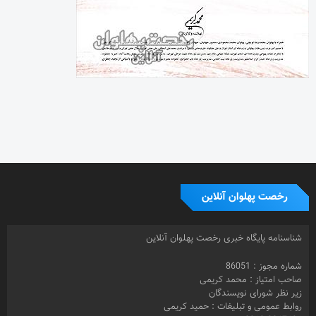
رخصت پهلوان آنلاین
شناسنامه پایگاه خبری رخصت پهلوان آنلاین
شماره مجوز : 86051
صاحب امتیاز : محمد کریمی
زیر نظر شورای نویسندگان
روابط عمومی و تبلیغات : حمید کریمی