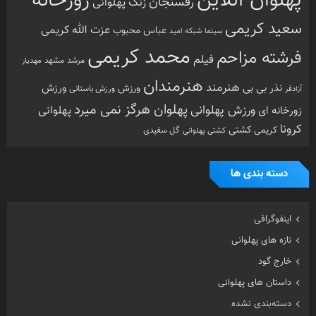
پهلوان آنلاین
زورخانه
رفسنجان
زنگ پهلوانی
سعید کریمی
عزت الله کریمی
عباس محبوب
سینما
شبکه امید
محمد کریمی
فرشته مزاحم
فیلم
مرشد
مشهد
مهدیار
هنرمندان
هنرمند
ورزش
نذر بی بی
ورزش
ورزش باستانی
آزادفر
پهلوان هرگز نمی میرد
ورزش پهلوانی
زورخانه ای
پهلوانی
کرونا
کشتی
کریمی
گل سفیدی
کشتی پهلوانی
دسته بندی ها
اینفوگرافی
تازه های پهلوانی
خارج گود
داستان های پهلوانی
دسته‌بندی نشده