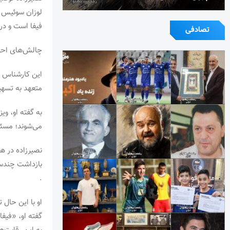
لوزان سوئیس ب
فیفا است و در
تصادفی
چالش‌های احتم
این کارشناس ح
متعهد به تسهی
به گفته او، و
می‌شوند؛ مسئله‌
نصیرزاده در ه
بازداشت چندسا
.
او با این حال