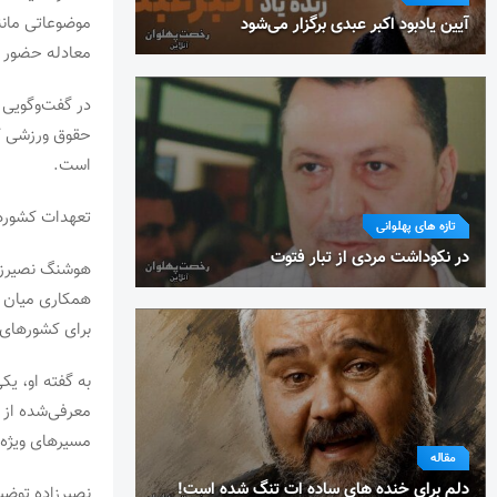
موضوعاتی مانند
آیین یادبود اکبر عبدی برگزار می‌شود
معادله حضور ت
در گفت‌وگویی 
حقوق ورزشی کش
است.
تعهدات کشوره
تازه های پهلوانی
در نکوداشت مردی از تبار فتوت
هوشنگ نصیرزاده
همکاری میان ف
برای کشورهای 
به گفته او، یک
معرفی‌شده از 
مسیرهای ویژه‌ا
مقاله
دلم برای خنده های ساده ات تنگ شده است!