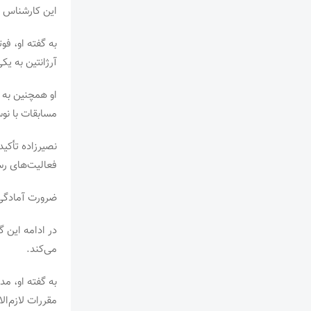
این کارشناس ح
به گفته او، فو
آرژانتین به ی
او همچنین به ب
مسابقات با نوس
نصیرزاده تأکی
فعالیت‌های رس
ضرورت آمادگی
در ادامه این 
می‌کند.
به گفته او، م
مقررات لازم‌ا