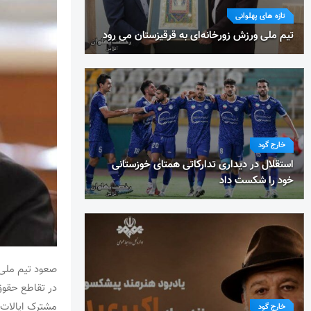
تازه های پهلوانی
تیم ملی ورزش زورخانه‌ای به قرقیزستان می رود
خارج گود
استقلال در دیداری تدارکاتی همتای خوزستانی
خود را شکست داد
در تقاطع حقوق 
مشترک ایالات 
خارج گود